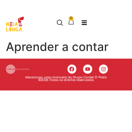
Onde a imaginação corre livre
0
Aprender a contar
Meialonga, uma chancela do Grupo Cordel D’ Prata
©2025 Todos os direitos reservados