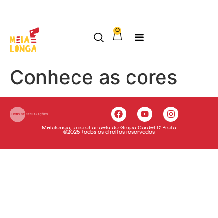
Onde a imaginação corre livre
0
Conhece as cores
Meialonga, uma chancela do Grupo Cordel D’ Prata
©2025 Todos os direitos reservados