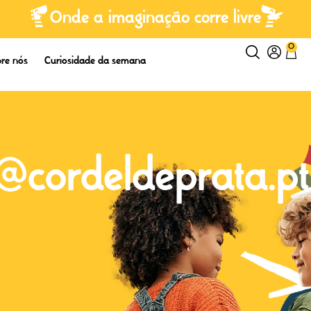
Onde a imaginação corre livre
0
re nós
Curiosidade da semana
a@cordeldeprata.pt