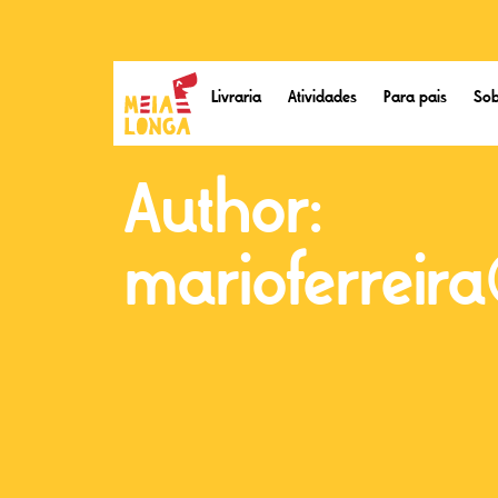
Livraria
Atividades
Para pais
Sob
Author:
marioferreir