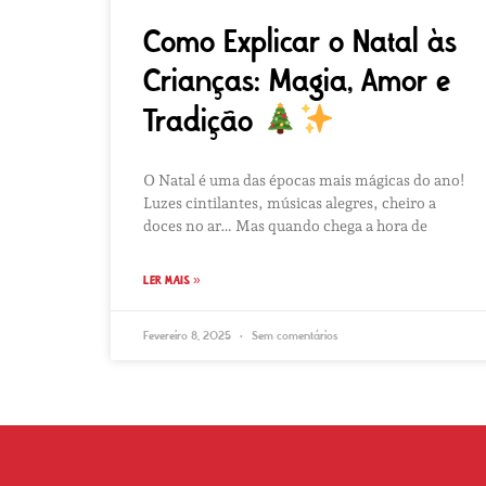
Como Explicar o Natal às
Crianças: Magia, Amor e
Tradição
O Natal é uma das épocas mais mágicas do ano!
Luzes cintilantes, músicas alegres, cheiro a
doces no ar… Mas quando chega a hora de
LER MAIS »
Fevereiro 8, 2025
Sem comentários