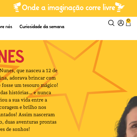
Onde a imaginação corre livre
0
re nós
Curiosidade da semana
NES
unes, que nasceu a 12 de
ina, adorava brincar com
e fosse um tesouro mágico!
das histórias… e nunca
iou a sua vida entre a
 coragem e brilho nos
cantados! Assim nasceram
o, duas aventuras prontas
res de sonhos!