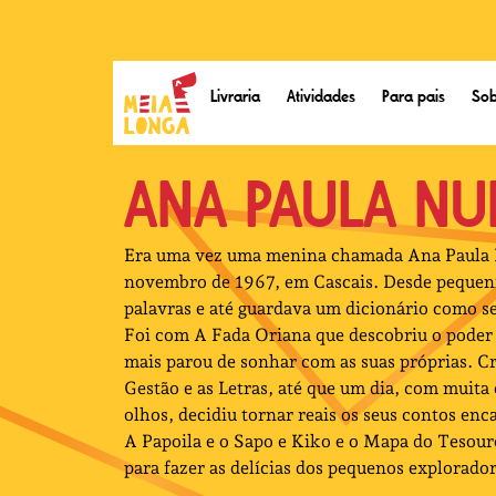
Livraria
Atividades
Para pais
Sob
ANA PAULA NU
Era uma vez uma menina chamada Ana Paula N
novembro de 1967, em Cascais. Desde pequen
palavras e até guardava um dicionário como s
Foi com A Fada Oriana que descobriu o poder 
mais parou de sonhar com as suas próprias. Cr
Gestão e as Letras, até que um dia, com muita
olhos, decidiu tornar reais os seus contos en
A Papoila e o Sapo e Kiko e o Mapa do Tesour
para fazer as delícias dos pequenos explorado