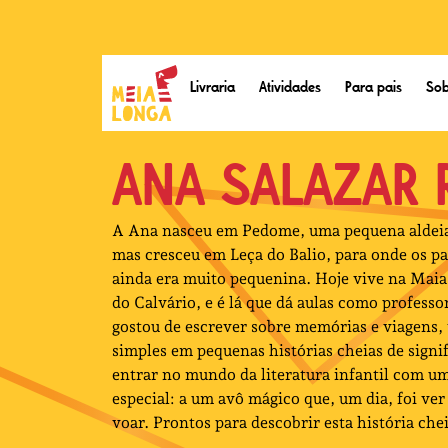
Livraria
Atividades
Para pais
Sob
ANA SALAZAR 
A Ana nasceu em Pedome, uma pequena aldeia 
mas cresceu em Leça do Balio, para onde os p
ainda era muito pequenina. Hoje vive na Mai
do Calvário, e é lá que dá aulas como professo
gostou de escrever sobre memórias e viagen
simples em pequenas histórias cheias de signi
entrar no mundo da literatura infantil com
especial: a um avô mágico que, um dia, foi ver
voar. Prontos para descobrir esta história che