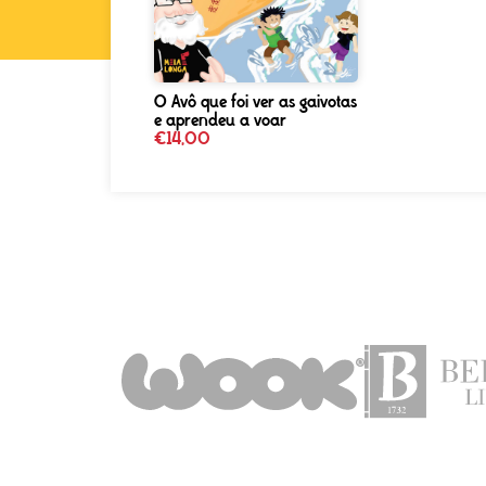
O Avô que foi ver as gaivotas
e aprendeu a voar
€
14,00