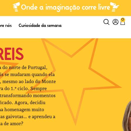
Onde a imaginação corre livre
0
re nós
Curiosidade da semana
REIS
do norte de Portugal,
ais se mudaram quando ela
a, mesmo ao lado do Monte
ra do 1.º ciclo. Sempre
s, transformando momentos
ficado. Agora, decidiu
 uma homenagem muito
 as gaivotas… e aprendeu a
ia de amor?