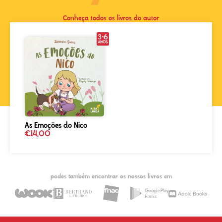
Conheça todos os livros do autor
As Emoções do Nico
€
14,00
podes também encontrar os nossos livros em