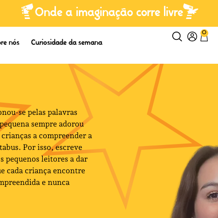
Onde a imaginação corre livre
0
re nós
Curiosidade da semana
onou-se pelas palavras
e pequena sempre adorou
as crianças a compreender a
tabus. Por isso, escreve
s pequenos leitores a dar
e cada criança encontre
compreendida e nunca