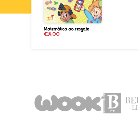
Matemática ao resgate
€
14,00