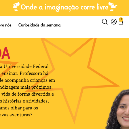
Onde a imaginação corre livre
0
re nós
Curiosidade da semana
DA
la Universidade Federal
ensinar. Professora há
nde acompanha crianças em
endizagem mais próximos.
 vida de forma divertida e
s histórias e atividades,
amos olhar para os
ovas aventuras?