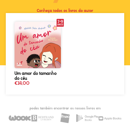
Conheça todos os livros do autor
Um amor do tamanho
do céu
€
14,00
podes também encontrar os nossos livros em