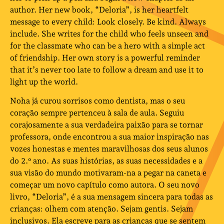
author. Her new book, “Deloria”, is her heartfelt
message to every child: Look closely. Be kind. Always
include. She writes for the child who feels unseen and
for the classmate who can be a hero with a simple act
of friendship. Her own story is a powerful reminder
that it’s never too late to follow a dream and use it to
light up the world.
Noha já curou sorrisos como dentista, mas o seu
coração sempre pertenceu à sala de aula. Seguiu
corajosamente a sua verdadeira paixão para se tornar
professora, onde encontrou a sua maior inspiração nas
vozes honestas e mentes maravilhosas dos seus alunos
do 2.º ano. As suas histórias, as suas necessidades e a
sua visão do mundo motivaram-na a pegar na caneta e
começar um novo capítulo como autora. O seu novo
livro, “Deloria”, é a sua mensagem sincera para todas as
crianças: olhem com atenção. Sejam gentis. Sejam
inclusivos. Ela escreve para as crianças que se sentem