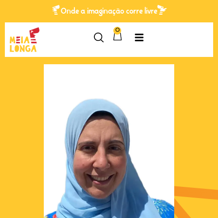
Onde a imaginação corre livre
0