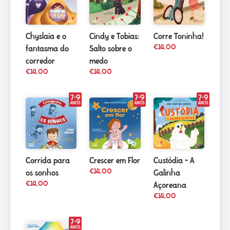
Chyslaia e o
Cindy e Tobias:
Corre Toninha!
€
14,00
fantasma do
Salto sobre o
corredor
medo
€
14,00
€
14,00
Corrida para
Crescer em Flor
Custódia – A
€
14,00
os sonhos
Galinha
€
14,00
Açoreana
€
14,00