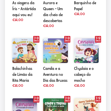
As viagens da
Aurora e
Barquinho de
Íris – Antártida
Queen – Um
Papel
€
14,00
aqui vou eu!
dia cheio de
€
14,00
descobertas
€
14,00
Bolachinhas
Camila e a
Chyslaia e o
de Limão da
Aventura no
cabeço do
Rita Maria
Dia das Bruxas
mocho
€
14,00
€
14,00
€
14,00