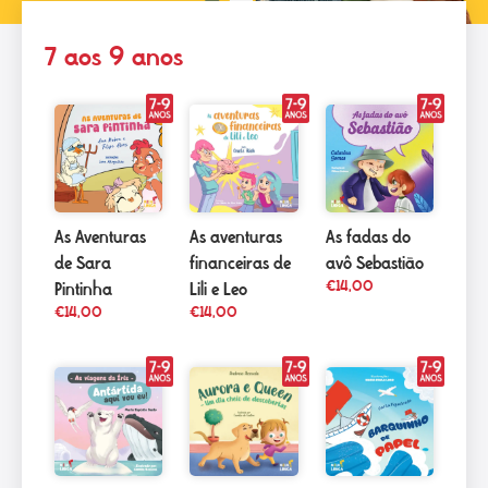
7 aos 9 anos
As Aventuras
As aventuras
As fadas do
de Sara
financeiras de
avô Sebastião
€
14,00
Pintinha
Lili e Leo
€
14,00
€
14,00