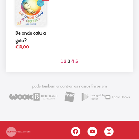
De onde caiu a
gota?
€
14,00
1
2
3
4
5
pode tambem encontrar os nossos livros em