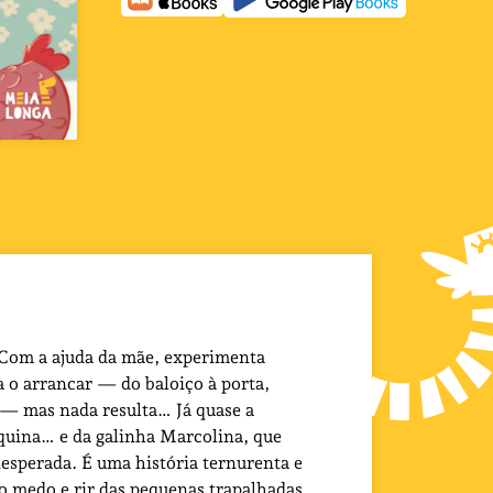
 Com a ajuda da mãe, experimenta
a o arrancar — do baloiço à porta,
— mas nada resulta… Já quase a
oaquina… e da galinha Marcolina, que
nesperada. É uma história ternurenta e
o medo e rir das pequenas trapalhadas