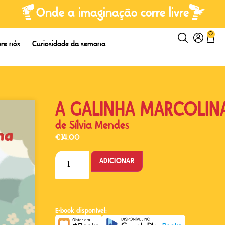
Onde a imaginação corre livre
0
re nós
Curiosidade da semana
A GALINHA MARCOLINA
de
Sílvia Mendes
€
14,00
ADICIONAR
E-book disponível: