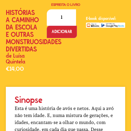
ESPREITA O LIVRO
HISTÓRIAS
A CAMINHO
E-book disponível:
DA ESCOLA
ADICIONAR
E OUTRAS
MONSTRUOSIDADES
DIVERTIDAS
de
Luísa
Quintela
€
14,00
Sinopse
Esta é uma história de avós e netos. Aqui a avó
não tem idade. E, numa mistura de gerações, e
idades, encantam-se a olhar o mundo, com
curiosidade, em cada dia que passa. Desse