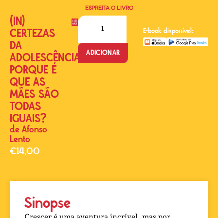
ESPREITA O LIVRO
(IN)
CERTEZAS
E-book disponível:
DA
ADICIONAR
ADOLESCÊNCIA
PORQUE É
QUE AS
MÃES SÃO
TODAS
IGUAIS?
de
Afonso
Lento
€
14,00
Sinopse
Crescer é uma aventura incrível, mas por