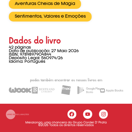
Aventuras Cheias de Magia
Sentimentos, Valores e Emoções
Dados do livro
42 páginas
Data de publicação: 27 Maio 2026
ISBN: 9789897904844
Depósito Legal: 560974/26
Idioma: Português
podes também encontrar os nossos livros em
Meialonga, uma chancela do Grupo Cordel D’ Prata
©2025 Todos os direitos reservados