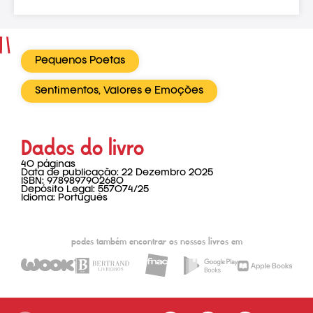
Pequenos Poetas
Sentimentos, Valores e Emoções
Dados do livro
40 páginas
Data de publicação: 22 Dezembro 2025
ISBN: 9789897902680
Depósito Legal: 557074/25
Idioma: Português
podes também encontrar os nossos livros em