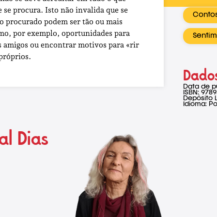
se procura. Isto não invalida que se
Contos
do procurado podem ser tão ou mais
omo, por exemplo, oportunidades para
Sentim
s amigos ou encontrar motivos para «rir
 próprios.
Dados
Data de p
ISBN: 978
Depósito 
Idioma: P
al Dias