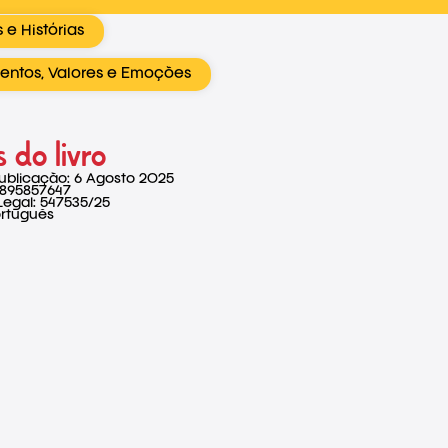
 e Histórias
entos, Valores e Emoções
 do livro
ublicação: 6 Agosto 2025
9895857647
Legal: 547535/25
ortuguês