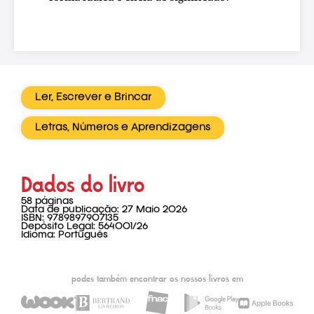
Ler, Escrever e Brincar
Letras, Números e Aprendizagens
Dados do livro
58 páginas
Data de publicação: 27 Maio 2026
ISBN: 9789897907135
Depósito Legal: 564001/26
Idioma: Português
podes também encontrar os nossos livros em