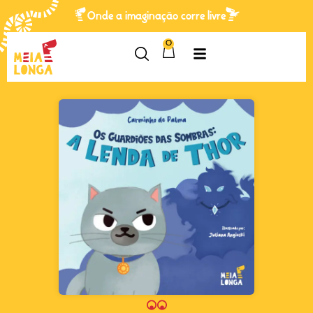
Onde a imaginação corre livre
0