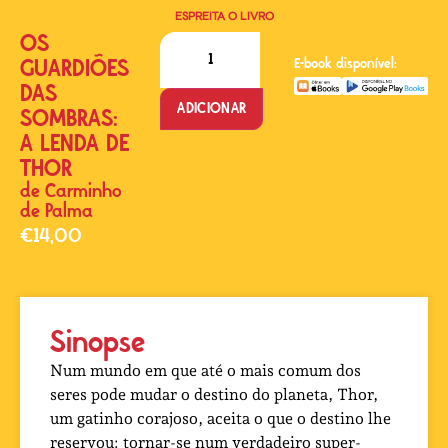
ESPREITA O LIVRO
OS
GUARDIÕES
E-book disponível:
DAS
ADICIONAR
SOMBRAS:
A LENDA DE
THOR
de
Carminho
de Palma
€
14,00
Sinopse
Num mundo em que até o mais comum dos
seres pode mudar o destino do planeta, Thor,
um gatinho corajoso, aceita o que o destino lhe
reservou: tornar-se num verdadeiro super-