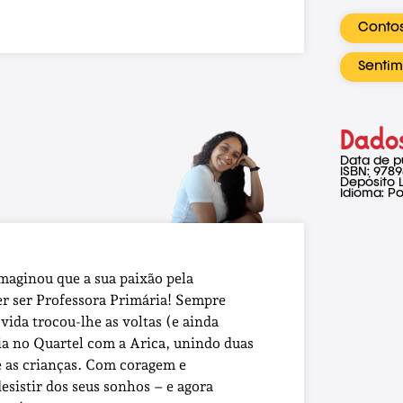
Contos
Sentim
Dados
Data de p
ISBN: 978
Depósito 
Idioma: P
aginou que a sua paixão pela
er ser Professora Primária! Sempre
vida trocou-lhe as voltas (e ainda
a no Quartel com a Arica, unindo duas
e as crianças. Com coragem e
esistir dos seus sonhos – e agora