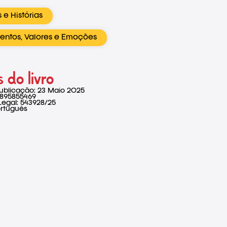
 e Histórias
entos, Valores e Emoções
 do livro
ublicação: 23 Maio 2025
9895855469
Legal: 543928/25
ortuguês