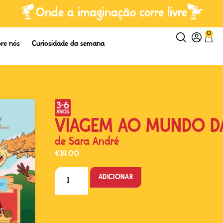
Onde a imaginação corre livre
0
re nós
Curiosidade da semana
VIAGEM AO MUNDO DA
de
Sara André
€
14,00
ADICIONAR