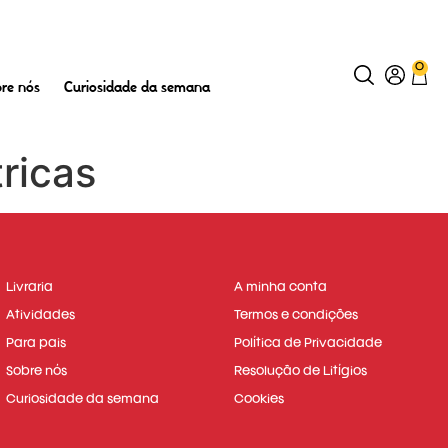
Onde a imaginação corre livre
0
re nós
Curiosidade da semana
ricas
Livraria
A minha conta
Atividades
Termos e condições
Para pais
Política de Privacidade
Sobre nós
Resolução de Litígios
Curiosidade da semana
Cookies