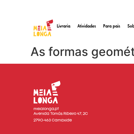
Livraria
Atividades
Para pais
Sob
As formas geomét
meialonga.pt
Avenida Tomás Ribeiro 47, 2C
2790-463 Carnaxide