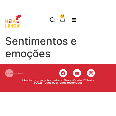
Onde a imaginação corre livre
0
Sentimentos e
emoções
Meialonga, uma chancela do Grupo Cordel D’ Prata
©2025 Todos os direitos reservados