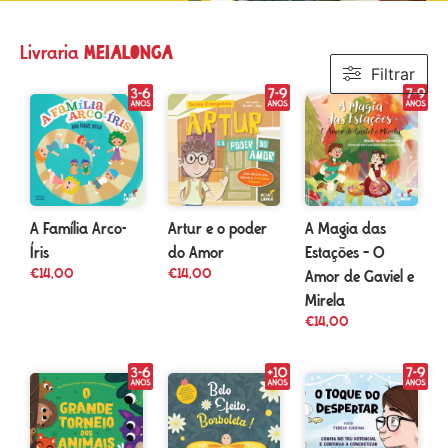
meialonga
Livraria
Filtrar
A Família Arco-
A Magia das
Artur e o poder
Íris
Estações – O
do Amor
€
14,00
€
14,00
Amor de Gaviel e
Mirela
€
14,00