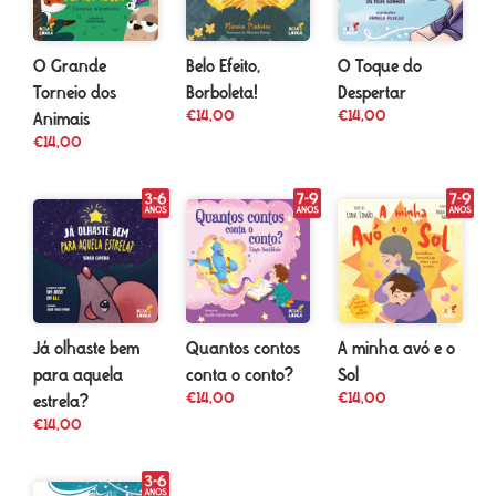
O Grande
Belo Efeito,
O Toque do
Torneio dos
Borboleta!
Despertar
€
14,00
€
14,00
Animais
€
14,00
Já olhaste bem
Quantos contos
A minha avó e o
para aquela
conta o conto?
Sol
€
14,00
€
14,00
estrela?
€
14,00