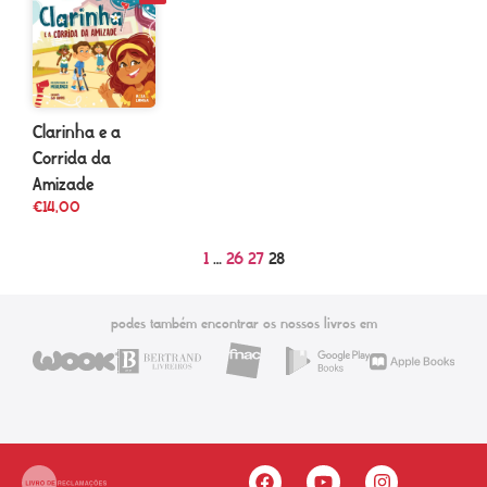
Clarinha e a
Corrida da
Amizade
€
14,00
1
…
26
27
28
podes também encontrar os nossos livros em