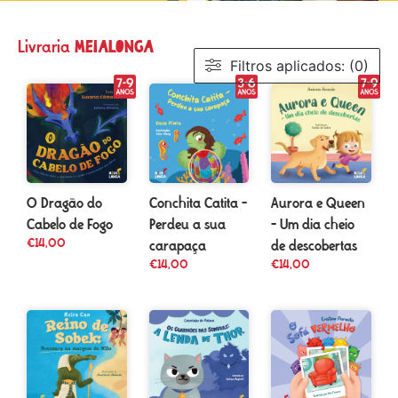
meialonga
Livraria
Filtros aplicados: (0)
O Dragão do
Conchita Catita –
Aurora e Queen
Cabelo de Fogo
Perdeu a sua
– Um dia cheio
€
14,00
carapaça
de descobertas
€
14,00
€
14,00