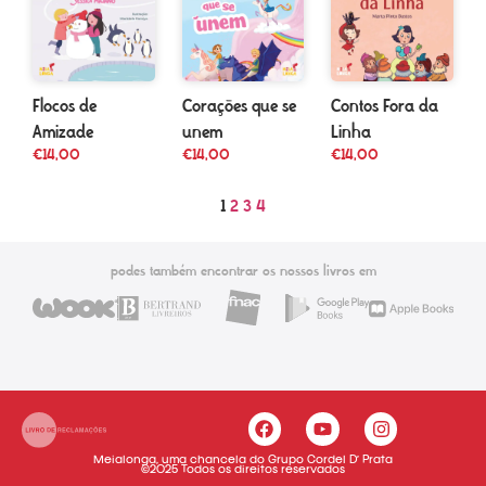
Flocos de
Corações que se
Contos Fora da
Amizade
unem
Linha
€
14,00
€
14,00
€
14,00
1
2
3
4
podes também encontrar os nossos livros em
Meialonga, uma chancela do Grupo Cordel D’ Prata
©2025 Todos os direitos reservados