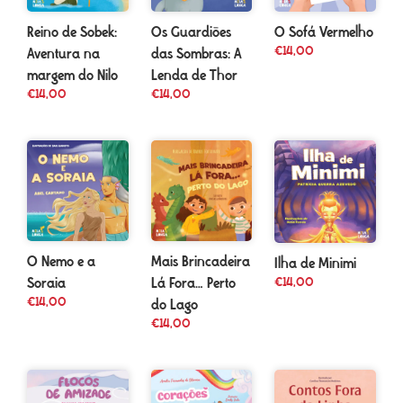
Reino de Sobek:
Os Guardiões
O Sofá Vermelho
€
14,00
Aventura na
das Sombras: A
margem do Nilo
Lenda de Thor
€
14,00
€
14,00
O Nemo e a
Mais Brincadeira
Ilha de Minimi
€
14,00
Soraia
Lá Fora… Perto
€
14,00
do Lago
€
14,00