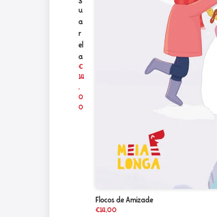
u
a
r
el
a
€
14
,
0
0
Flocos de Amizade
€
14,00