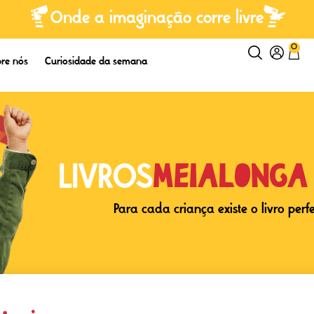
Onde a imaginação corre livre
0
re nós
Curiosidade da semana
Meialonga
LIVROS
Para cada criança existe o livro perf