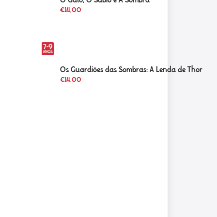
O Gato, O Sábio e A Sombra
€
14,00
Os Guardiões das Sombras: A Lenda de Thor
€
14,00