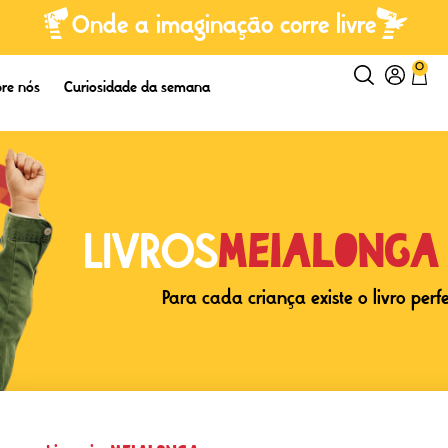
Onde a imaginação corre livre
0
re nós
Curiosidade da semana
Meialonga
LIVROS
Para cada criança existe o livro perf