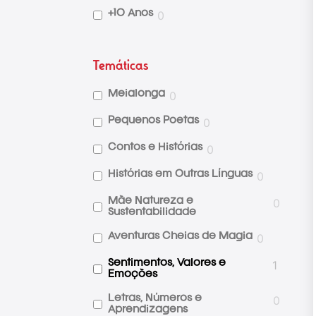
0
+10 Anos
Temáticas
0
Meialonga
0
Pequenos Poetas
0
Contos e Histórias
0
Histórias em Outras Línguas
0
Mãe Natureza e
Sustentabilidade
0
Aventuras Cheias de Magia
1
Sentimentos, Valores e
Emoções
0
Letras, Números e
Aprendizagens