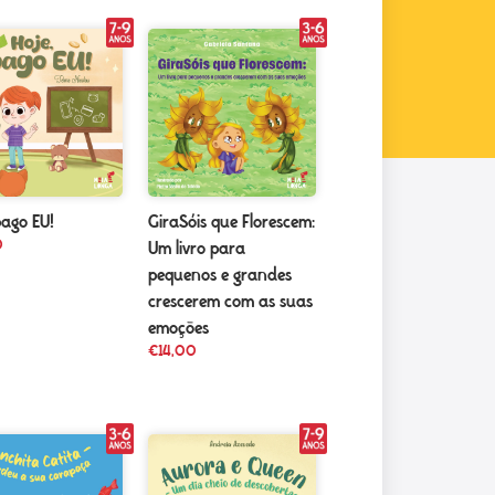
pago EU!
GiraSóis que Florescem:
0
Um livro para
pequenos e grandes
crescerem com as suas
emoções
€
14,00