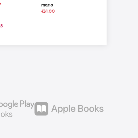
0
mana
€
14,00
28