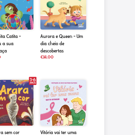
ta Catita –
Aurora e Queen – Um
u a sua
dia cheio de
aça
descobertas
0
€
14,00
ra sem cor
Vitória vai ter uma