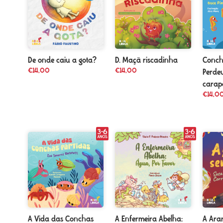
D. Maçã riscadinha
Conchi
De onde caiu a gota?
€
14,00
€
14,00
Perde
carap
€
14,0
A Vida das Conchas
A Enfermeira Abelha:
A Ara