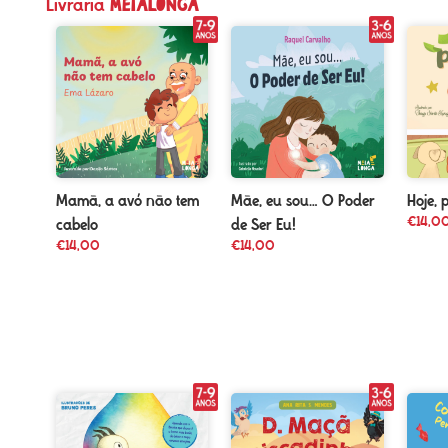
meialonga
Livraria
Mamã, a avó não tem
Mãe, eu sou… O Poder
Hoje, 
€
14,0
cabelo
de Ser Eu!
€
14,00
€
14,00