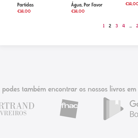
€
14,0
Partidas
Água, Por Favor
€
14,00
€
14,00
1
2
3
4
…
podes também encontrar os nossos livros em