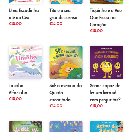
Uma Escadinha
Tito e o seu
Tiquinho e o Voo
até ao Céu
grande sorriso
Que Ficou no
€
14,00
€
14,00
Coração
€
14,00
Tininha
Sol: a menina da
Serias capaz de
Alfacinha
Quinta
ler um livro só
€
14,00
encantada
com perguntas?
€
14,00
€
14,00