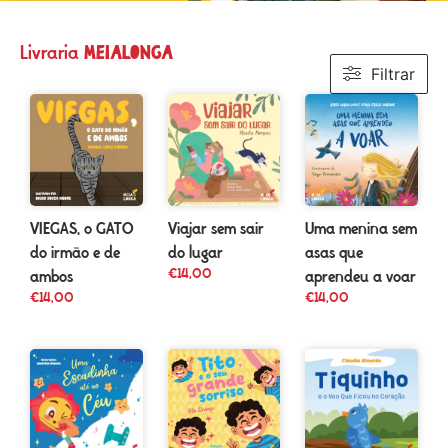
meialonga
Livraria
Filtrar
Uma menina sem
VIEGAS, o GATO
Viajar sem sair
asas que
do irmão e de
do lugar
€
14,00
aprendeu a voar
ambos
€
14,00
€
14,00