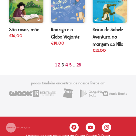
São rosas, mãe
Rodrigo e o
Reino de Sobek:
€
14,00
Globo Viajante
Aventura na
€
14,00
margem do Nilo
€
14,00
1
2
3
4
5
…
28
podes também encontrar os nossos livros em